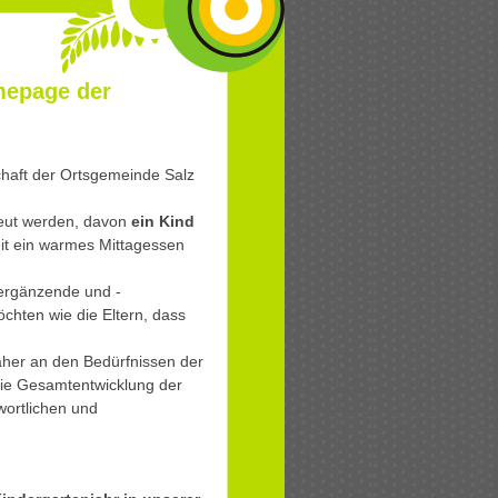
mepage der
schaft der Ortsgemeinde Salz
eut werden, davon
ein Kind
eit ein warmes Mittagessen
energänzende und -
chten wie die Eltern, dass
daher an den Bedürfnissen der
 die Gesamtentwicklung der
wortlichen und