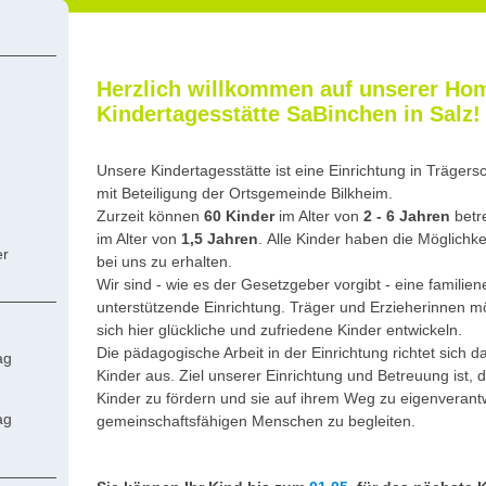
Herzlich willkommen auf unserer Ho
Kindertagesstätte SaBinchen in Salz!
Unsere Kindertagesstätte ist eine Einrichtung in Träger
mit Beteiligung der Ortsgemeinde Bilkheim.
Zurze
können
6
0
Kinder
im Alter von
2 - 6 Jahren
betr
it
im Alter von
1,5 Jahren
.
Alle Kinder haben die Möglichk
er
bei uns zu erhalten.
Wir sind - wie es der Gesetzgeber vorgibt - eine famili
unterstützende Einrichtung. Träger und Erzieherinnen mö
sich hier glückliche und zufriedene Kinder entwickeln.
Die pädagogische Arbeit in der Einrichtung richtet sich 
ag
Kinder aus. Ziel unserer Einrichtung und Betreuung ist,
Kinder zu fördern und sie auf ihrem Weg zu eigenverant
ag
gemeinschaftsfähigen Menschen zu begleiten.