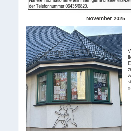
November
2025
V
f
E
z
w
s
g