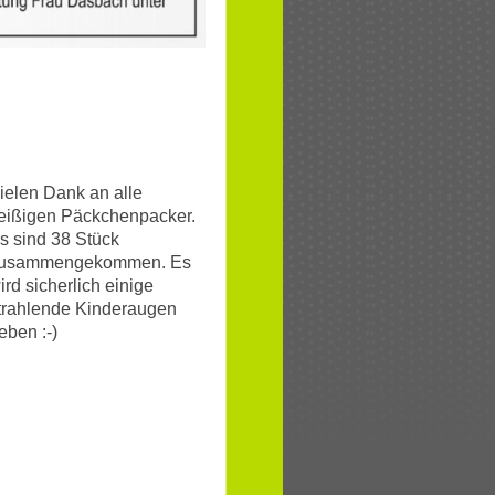
ielen Dank an alle
leißigen Päckchenpacker.
s sind 38 Stück
usammengekommen. Es
ird sicherlich einige
trahlende Kinderaugen
eben :-)